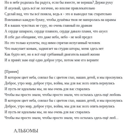
Но в небе родилась бы радуга, если бы вместе, не веришь? Держи руку

И ахуевай, здесь всё не логично, но вполне привлекательно

Сделай вид, что ты всё поняла, ведь я - это я выводил так старательно

Взвешивал каждую букву, чтобы душёнка твоя не напоролась на шрамы

Я в ваших чувствах не гуру, но очень главный по драмам

А сердце шпарило, сердце плавило, сердце давало пламя, что ахуел

Я себе дал обещание, что даже небо, небо - не мой предел

Но это только куплеты, под ними спрятан испуганный человек

Что выкупает коньяк, задвигает на студии шторы, меня здесь нет

Как будто нет, но я всё ещё грёбанный двигатель вашей жизни

И я принёс вам ещё одно доброе утро, потом мне его верните

[Припев]

В котором цвет неба, совпал бы с цветом глаз, наших детей, и мы проснулись

Доброе, утро мир, доброе утро, война, мы для вас всех опять вернулись

И пусть не идеальны мы, но мы очень для вас старались

Чтобы вы просто знали, чтобы просто знали, что осталась здесь ещё любовь

В котором цвет неба, совпал бы с цветом глаз, наших детей, и мы проснулись

Доброе, утро мир, доброе утро, война, мы для вас всех опять вернулись

И пусть не идеальны мы, но мы очень для вас старались

Чтобы вы просто знали, чтобы просто знали, что осталась здесь ещё люб…
АЛЬБОМЫ