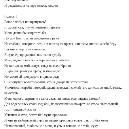
И раздавило в четыре колеса, нахрен

[Куплет]

Боже в кого я привращаюсь?

Я удивляюсь, что не лопаются зеркала

Меня давно бы запретить бы

Но мой Бог трус, не поднимется рука

На слабака, наверное, ведь я в последнее время, слишком много на себя беру

Вы мне сойдёте за клиентов

Я сутенёр, продавший вам свою судьбу

Мне двадцать шесть - я первый раз влюблён

Не пялься на мой статус, стыд не съест броню

Я уронил громкую фразу, в твой адрес

Но место ей протухнуть в одном ряду

С непопулярными товарами, что не дожрали потребители

Уничтожь, истреби, потеряй, удали, зачеркни, сделай, что хочешь со мной, только 
не оставь

Меня одного, дарить тут автографы, являясь всем пиздец звездой

Для обделённых своей судьбой, но искушённых пожрать со стола, этот сраный 
торт глянцевой жизни

Успешен и хули, богатый и хули, продолжай

И мне не выбить всей дури, из ваших красивых голов, так что без меня

Невменяемый, любовь не в меня, и увы я кончал не в тебя, суку
