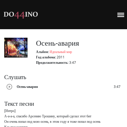
Осень-авария
Альбом:
Идеальный мир
Год альбома:
2011
Продолжительность:
3:47
Слушать
Осень-авария
3:47
Текст песни
[Интро]

А-а-а-а, спасибо Арсению Трошину, который сделал этот бит

Он очень попал под мою осень, в этом году я тоже попал под осень

Как под машину
