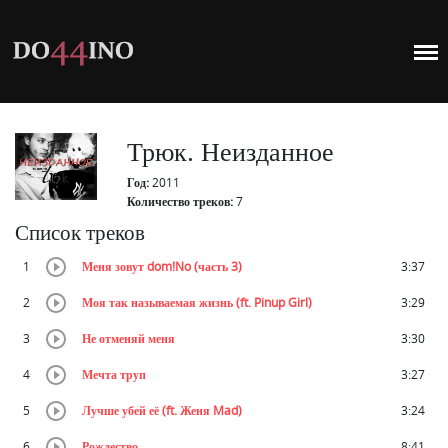
Трюк. Неизданное
Год:
2011
Количество треков:
7
Список треков
1
Меня зовут dom!No (часть 3)
3:37
2
Моя так называемая жизнь (ft. Pinup Girl)
3:29
3
Не отменяй меня
3:30
4
Мечта труп
3:27
5
Лучше убей её (ft. Женя Mad)
3:24
6
Рождество
8:41