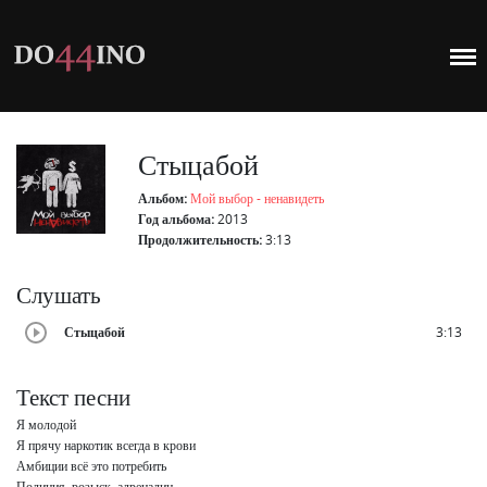
Стыцабой
Альбом:
Мой выбор - ненавидеть
Год альбома:
2013
Продолжительность:
3:13
Слушать
Стыцабой
3:13
Текст песни
Я молодой

Я прячу наркотик всегда в крови

Амбиции всё это потребить

Полиция, розыск, адреналин
