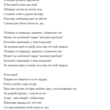
Я быстрый сукин сын твой

Обнажаю мечты их потом тела

Сочиняю хиты и давлю вискарь

Покупаю любовниц даю на чай им

Сначала рву бельё потом их, ауу

Ублюдок от природы, падонок с отцовских ген

Может ты влюблена? пацан "миллион проблем"

Богатый и красивый, я этим вооружён

Ты можешь идти со мной, весь мир это мой танцпол

Ублюдок от природы, падонок с отцовских ген

Может ты влюблена? пацан "миллион проблем"

Богатый и красивый, я этим вооружён

Ты можешь идти со мной, весь мир это мой танцпол

Я молодой

Терракт на танцполе и в их сердцах

Рисую улыбку одну на дву

Ведь мне скучно сегодня любить одну, я коллекционер сук

Ты редкой породы, с сексом на ты

Азарт - наш общий с тобой язык

Инъекция правды вот этот бит

Сегодня кончишь очень взросло, ауу
