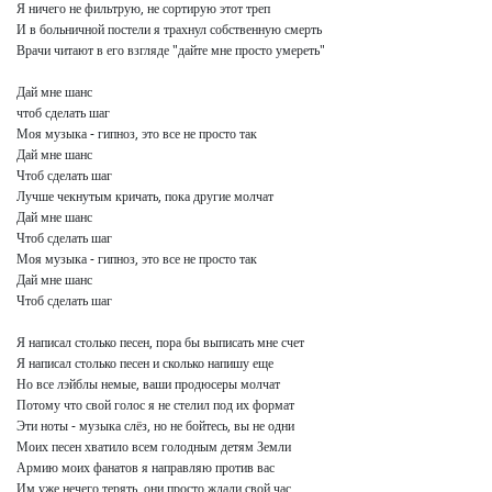
Я ничего не фильтрую, не сортирую этот треп

И в больничной постели я трахнул собственную смерть

Врачи читают в его взгляде "дайте мне просто умереть"

Дай мне шанс

чтоб сделать шаг

Моя музыка - гипноз, это все не просто так

Дай мне шанс

Чтоб сделать шаг

Лучше чекнутым кричать, пока другие молчат

Дай мне шанс

Чтоб сделать шаг

Моя музыка - гипноз, это все не просто так

Дай мне шанс

Чтоб сделать шаг

Я написал столько песен, пора бы выписать мне счет

Я написал столько песен и сколько напишу еще

Но все лэйблы немые, ваши продюсеры молчат

Потому что свой голос я не стелил под их формат

Эти ноты - музыка слёз, но не бойтесь, вы не одни

Моих песен хватило всем голодным детям Земли

Армию моих фанатов я направляю против вас

Им уже нечего терять, они просто ждали свой час
