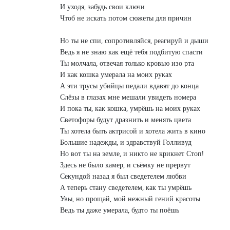
И уходя, забудь свои ключи

Чтоб не искать потом сюжеты для причин

Но ты не спи, сопротивляйся, реагируй и дыши

Ведь я не знаю как ещё тебя подбитую спасти

Ты молчала, отвечая только кровью изо рта

И как кошка умерала на моих руках

А эти трусы убийцы педали вдавят до конца

Слёзы в глазах мне мешали увидеть номера

И пока ты, как кошка, умрёшь на моих руках

Светофоры будут дразнить и менять цвета

Ты хотела быть актрисой и хотела жить в кино

Большие надежды, и здравствуй Голливуд

Но вот ты на земле, и никто не крикнет Стоп!

Здесь не было камер, и съёмку не прервут

Секундой назад я был сведетелем любви

А теперь стану сведетелем, как ты умрёшь

Увы, но прощай, мой нежный гений красоты

Ведь ты даже умерала, будто ты поёшь
