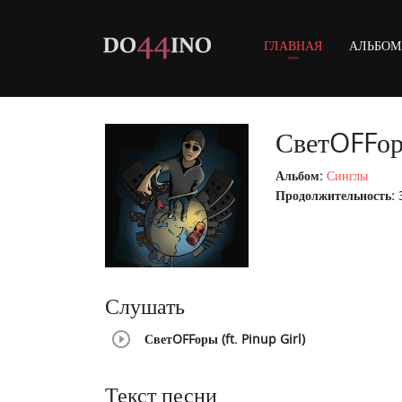
ГЛАВНАЯ
АЛЬБО
СветOFFоры
Альбом:
Синглы
Продолжительность:
3
Слушать
СветOFFоры (ft. Pinup Girl)
Текст песни