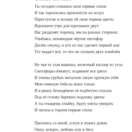
Ты сегодня сочиняла свои первые стихи

И так торопилась произнести их вслух

Переступлю и возьму ей свои первые цветы

Идеальное утро для идеальных двух

Нас разделяет переход, мы на разных сторонах

Улыбаясь, ненавидим чёртов светофор

Десять секунд, и кто из нас сделает первый шаг

Тот выдаст всё, то что он сильнее двух влюблён

Но чья то злая машина, железный киллер из угла

Светофоры обманут, подменят все цвета

И тонны грубых металлов такую хрупкую тебя

Мою нежную тебя на моих глазах

И я рвану безнадёжно её подбитую спасать

Под её голову бережно подложу цветы

А ты отыщешь улыбку, будто умела умирать

И читала в торопя первые стихи

Проснись со мной, уснув в чужих домах

Окно, вопрос, любовь или в бега
