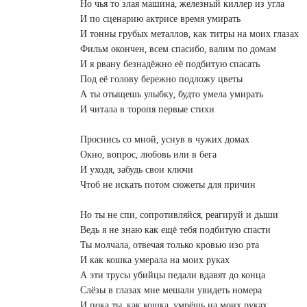
Но чья то злая машина, железный киллер из угла

И по сценарию актрисе время умирать

И тонны грубых металлов, как титры на моих глазах

Фильм окончен, всем спасибо, валим по домам

И я рвану безнадёжно её подбитую спасать

Под её голову бережно подложу цветы

А ты отыщешь улыбку, будто умела умирать

И читала в торопя первые стихи

Проснись со мной, уснув в чужих домах

Окно, вопрос, любовь или в бега

И уходя, забудь свои ключи

Чтоб не искать потом сюжеты для причин

Но ты не спи, сопротивляйся, реагируй и дыши

Ведь я не знаю как ещё тебя подбитую спасти

Ты молчала, отвечая только кровью изо рта

И как кошка умерала на моих руках

А эти трусы убийцы педали вдавят до конца

Слёзы в глазах мне мешали увидеть номера

И пока ты, как кошка, умрёшь на моих руках
