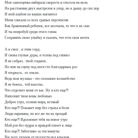
Моя самооценка набирала скорость и сползла на ноль

На расстоянии двух выстрелов в упор, но я дышу до сих пор

И мой альбом из ваших магнитол

Меня списали со всех сраных перспектив

Как бракованый ребенок, все молчали, то что я их сын

И ты попробуй среди этого говна

Сохранить свою улыбку и сказать, что есть своя мечта

А я смог.. и этим горд..

И снова глупые дуры, и толпы под гипноз

Я не собрал.. твой стадион..

Но мне на сцену под ноги сто благодарных роз

Я оторвусь.. от земли..

Ведь моя музыка - это сплошное волшебство

Я не боюсь.. той высоты..

Что отделяет меня от вас. Ну и кто еще?!

Наполнит твои вены любовью

Доброе утро, хозяин мира, вставай

Кто еще?! Покажет мир без страха и боли

Люди паршивы, но все же ты их прощай

Кто еще?! Вдохновит тебя на новое утро

Мой рэп без пудры и правдой плюет в лицо

Кто еще?! Заботливо за эти минуты

Вас всех укроем от подлости под крылом
