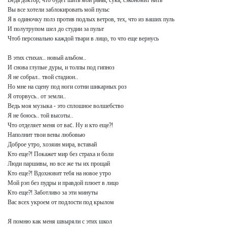
Вы все хотели заблокировать мой пульс

Я в одиночку полз против подлых ветров, тех, что из ваших пуль

И полутрупом шел до студии за пульт

Чтоб персонально каждой твари в лицо, то что еще вернусь

В этих стихах.. новый альбом..

И снова глупые дуры, и толпы под гипноз

Я не собрал.. твой стадион..

Но мне на сцену под ноги сотни шикарных роз

Я оторвусь.. от земли..

Ведь моя музыка - это сплошное волшебство

Я не боюсь.. той высоты..

Что отделяет меня от ваc. Ну и кто еще?!

Наполнит твои вены любовью

Доброе утро, хозяин мира, вставай

Кто еще?! Покажет мир без страха и боли

Люди паршивы, но все же ты их прощай

Кто еще?! Вдохновит тебя на новое утро

Мой рэп без пудры и правдой плюет в лицо

Кто еще?! Заботливо за эти минуты

Вас всех укроем от подлости под крылом

Я помню как меня швыряли с этих школ
