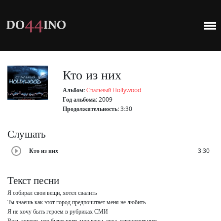
Кто из них
Альбом:
Спальный Hollywood
Год альбома:
2009
Продолжительность:
3:30
Слушать
Кто из них
3:30
Текст песни
Я собирал свои вещи, хотел свалить

Ты знаешь как этот город предпочитает меня не любить

Я не хочу быть героем в рубриках СМИ

Ведь доктор, что будет шить мои раны, сука, сэкономит нить
