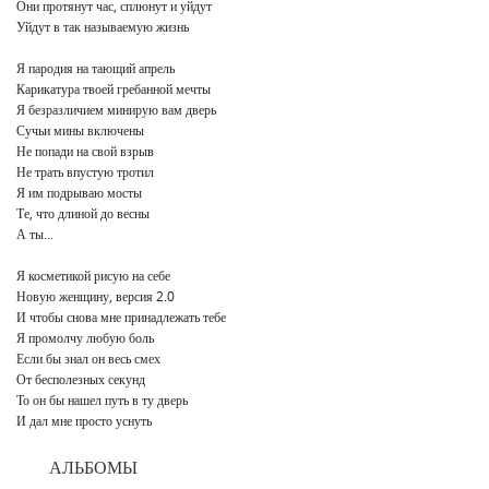
Они протянут час, сплюнут и уйдут

Уйдут в так называемую жизнь

Я пародия на тающий апрель

Карикатура твоей гребанной мечты

Я безразличием минирую вам дверь

Сучьи мины включены

Не попади на свой взрыв

Не трать впустую тротил

Я им подрываю мосты

Те, что длиной до весны

А ты...

Я косметикой рисую на себе

Новую женщину, версия 2.0

И чтобы снова мне принадлежать тебе

Я промолчу любую боль

Если бы знал он весь смех

От бесполезных секунд

То он бы нашел путь в ту дверь

И дал мне просто уснуть
АЛЬБОМЫ