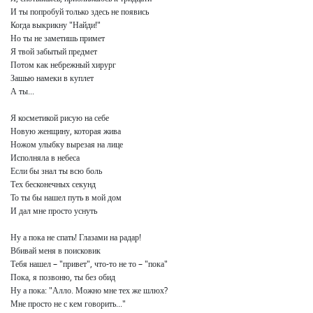
И ты попробуй только здесь не появись

Когда выкрикну "Найди!"

Но ты не заметишь примет

Я твой забытый предмет

Потом как небрежный хирург

Зашью намеки в куплет

А ты...

Я косметикой рисую на себе

Новую женщину, которая жива

Ножом улыбку вырезая на лице

Исполняла в небеса

Если бы знал ты всю боль

Тех бесконечных секунд

То ты бы нашел путь в мой дом

И дал мне просто уснуть

Ну а пока не спать! Глазами на радар!

Вбивай меня в поисковик

Тебя нашел – "привет", что-то не то – "пока"

Пока, я позвоню, ты без обид

Ну а пока: "Алло. Можно мне тех же шлюх?

Мне просто не с кем говорить..."
