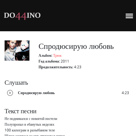
Спродюсирую любовь
Альбом:
Трюк
Год альбома:
2011
Продолжительность:
4:23
Слушать
Спродюсирую любовь
4:23
Текст песни
Не поднимался с помятой постели

Полупропал в ебанутых неделях

100 килограм в разъёбаном теле

Шлюх нанимал на них стряхивал пепел
