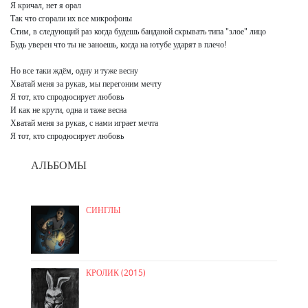
Я кричал, нет я орал

Так что сгорали их все микрофоны

Стим, в следующий раз когда будешь банданой скрывать типа "злое" лицо

Будь уверен что ты не заноешь, когда на ютубе ударят в плечо!

Но все таки ждём, одну и туже весну

Хватай меня за рукав, мы перегоним мечту

Я тот, кто спродюсирует любовь

И как не крути, одна и таже весна

Хватай меня за рукав, с нами играет мечта

Я тот, кто спродюсирует любовь
АЛЬБОМЫ
СИНГЛЫ
КРОЛИК (2015)