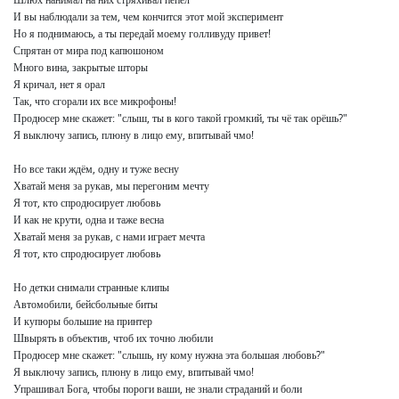
И вы наблюдали за тем, чем кончится этот мой эксперимент

Но я поднимаюсь, а ты передай моему голливуду привет!

Спрятан от мира под капюшоном

Много вина, закрытые шторы

Я кричал, нет я орал

Так, что сгорали их все микрофоны!

Продюсер мне скажет: "слыш, ты в кого такой громкий, ты чё так орёшь?"

Я выключу запись, плюну в лицо ему, впитывай чмо!

Но все таки ждём, одну и туже весну

Хватай меня за рукав, мы перегоним мечту

Я тот, кто спродюсирует любовь

И как не крути, одна и таже весна

Хватай меня за рукав, с нами играет мечта

Я тот, кто спродюсирует любовь

Но детки снимали странные клипы

Автомобили, бейсбольные биты

И купюры большие на принтер

Швырять в объектив, чтоб их точно любили

Продюсер мне скажет: "слышь, ну кому нужна эта большая любовь?"

Я выключу запись, плюну в лицо ему, впитывай чмо!

Упрашивал Бога, чтобы пороги ваши, не знали страданий и боли
